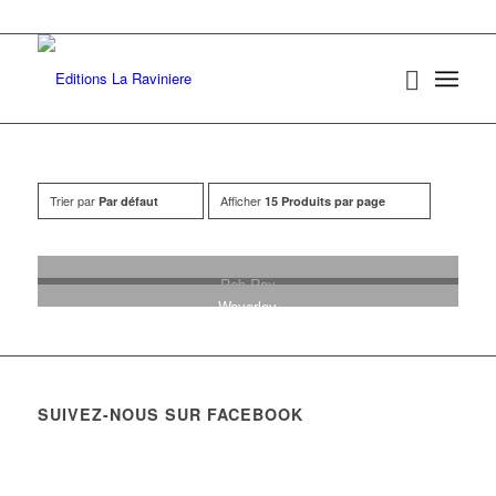
Trier par
Afficher
Par défaut
15 Produits par page
Rob Roy
13,00
€
Waverley
13,00
€
SUIVEZ-NOUS SUR FACEBOOK