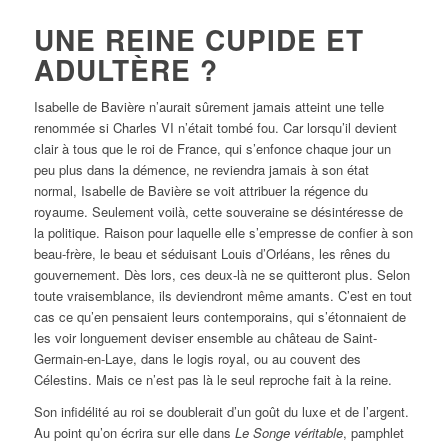
UNE REINE CUPIDE ET
ADULTÈRE ?
Isabelle de Bavière n’aurait sûrement jamais atteint une telle
renommée si Charles VI n’était tombé fou. Car lorsqu’il devient
clair à tous que le roi de France, qui s’enfonce chaque jour un
peu plus dans la démence, ne reviendra jamais à son état
normal, Isabelle de Bavière se voit attribuer la régence du
royaume. Seulement voilà, cette souveraine se désintéresse de
la politique. Raison pour laquelle elle s’empresse de confier à son
beau-frère, le beau et séduisant Louis d’Orléans, les rênes du
gouvernement. Dès lors, ces deux-là ne se quitteront plus. Selon
toute vraisemblance, ils deviendront même amants. C’est en tout
cas ce qu’en pensaient leurs contemporains, qui s’étonnaient de
les voir longuement deviser ensemble au château de Saint-
Germain-en-Laye, dans le logis royal, ou au couvent des
Célestins. Mais ce n’est pas là le seul reproche fait à la reine.
Son infidélité au roi se doublerait d’un goût du luxe et de l’argent.
Au point qu’on écrira sur elle dans
Le Songe véritable
, pamphlet