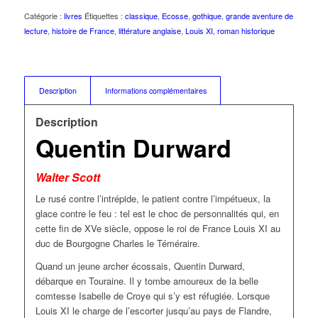
Catégorie :
livres
Étiquettes :
classique
,
Ecosse
,
gothique
,
grande aventure de
lecture
,
histoire de France
,
littérature anglaise
,
Louis XI
,
roman historique
Description
Informations complémentaires
Description
Quentin Durward
Walter Scott
Le rusé contre l’intrépide, le patient contre l’impétueux, la
glace contre le feu : tel est le choc de personnalités qui, en
cette fin de XVe siècle, oppose le roi de France Louis XI au
duc de Bourgogne Charles le Téméraire.
Quand un jeune archer écossais, Quentin Durward,
débarque en Touraine. Il y tombe amoureux de la belle
comtesse Isabelle de Croye qui s’y est réfugiée. Lorsque
Louis XI le charge de l’escorter jusqu’au pays de Flandre,