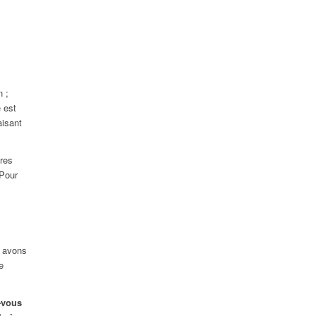
n ;
 est
aisant
tres
 Pour
s avons
e
z-vous