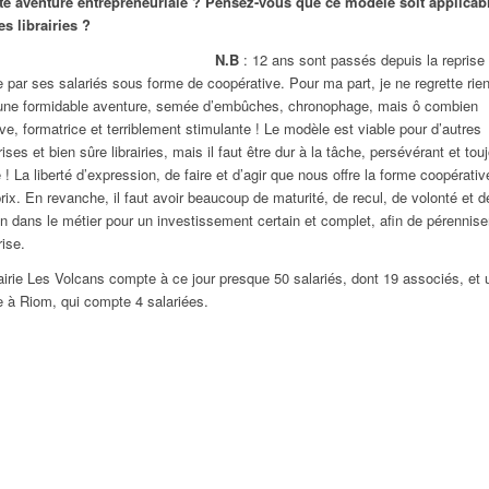
te aventure entrepreneuriale ? Pensez-vous que ce modèle soit applicab
es librairies ?
N.B
: 12 ans sont passés depuis la reprise 
rie par ses salariés sous forme de coopérative. Pour ma part, je ne regrette rien
une formidable aventure, semée d’embûches, chronophage, mais ô combien
ive, formatrice et terriblement stimulante ! Le modèle est viable pour d’autres
ises et bien sûre librairies, mais il faut être dur à la tâche, persévérant et tou
 ! La liberté d’expression, de faire et d’agir que nous offre la forme coopérativ
rix. En revanche, il faut avoir beaucoup de maturité, de recul, de volonté et d
n dans le métier pour un investissement certain et complet, afin de pérennise
rise.
rairie Les Volcans compte à ce jour presque 50 salariés, dont 19 associés, et 
rie à Riom, qui compte 4 salariées.