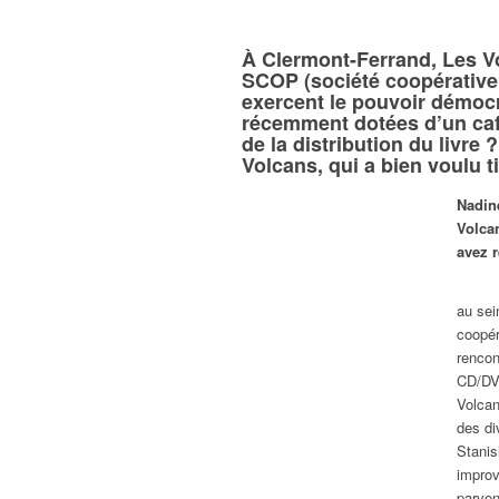
À Clermont-Ferrand, Les Vo
SCOP (société coopérative e
exercent le pouvoir démocra
récemment dotées d’un café
de la distribution du livr
Volcans, qui a bien voulu t
Nadine
Volca
avez r
au sei
coopér
rencon
CD/DVD
Volcan
des di
Stanis
improv
parven