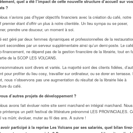
tement, quel a été l’impact de cette nouvelle structure d’accueil sur vos
ats ?
Nous n’avions pas d’hyper objectifs financiers avec la création du café, notre
if premier étant d’offrir un plus à notre clientèle. Un lieu sympa ou se poser,
ner, prendre une douceur, un moment à soi.
é est géré par deux femmes dynamiques et professionnelles de la restauratio
sont secondées par un serveur supplémentaire ainsi qu’un demi-poste. Le café
o-financement, ne dépend pas de la gestion financière de la librairie, tout en f
partie de la SCOP LES VOLCANS.
nsommateurs sont divers et variés. La majorité sont des clients fidèles, d’au
nt pour profiter du lieu cosy, travailler sur ordinateur, ou se dorer en terrasse.
ant, nous n’observons pas une augmentation du résultat de la librairie liée à
rture du café.
vous d’autres projets de développement ?
Nous avons fait évoluer notre site semi marchand en intégral marchand. Nou
e printemps un petit festival de littérature prénommé LES PROVINCIALES. C
al va mûrir, évoluer, muter au fil des ans. A suivre !
avoir participé à la reprise Les Volcans par ses salariés, quel bilan tire