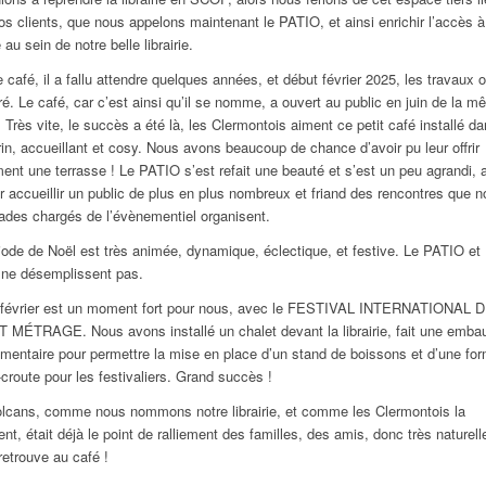
os clients, que nous appelons maintenant le PATIO, et ainsi enrichir l’accès à
 au sein de notre belle librairie.
e café, il a fallu attendre quelques années, et début février 2025, les travaux o
é. Le café, car c’est ainsi qu’il se nomme, a ouvert au public en juin de la 
 Très vite, le succès a été là, les Clermontois aiment ce petit café installé d
rin, accueillant et cosy. Nous avons beaucoup de chance d’avoir pu leur offrir
ent une terrasse ! Le PATIO s’est refait une beauté et s’est un peu agrandi, a
r accueillir un public de plus en plus nombreux et friand des rencontres que n
des chargés de l’évènementiel organisent.
iode de Noël est très animée, dynamique, éclectique, et festive. Le PATIO et
ne désemplissent pas.
 février est un moment fort pour nous, avec le FESTIVAL INTERNATIONAL 
MÉTRAGE. Nous avons installé un chalet devant la librairie, fait une emba
mentaire pour permettre la mise en place d’un stand de boissons et d’une fo
croute pour les festivaliers. Grand succès !
lcans, comme nous nommons notre librairie, et comme les Clermontois la
t, était déjà le point de ralliement des familles, des amis, donc très naturel
retrouve au café !