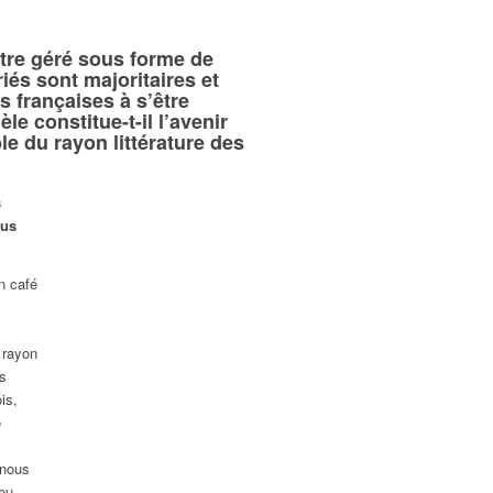
être géré sous forme de
iés sont majoritaires et
s françaises à s’être
e constitue-t-il l’avenir
e du rayon littérature des
s
ous
un café
 rayon
es
is,
e
 nous
ieu