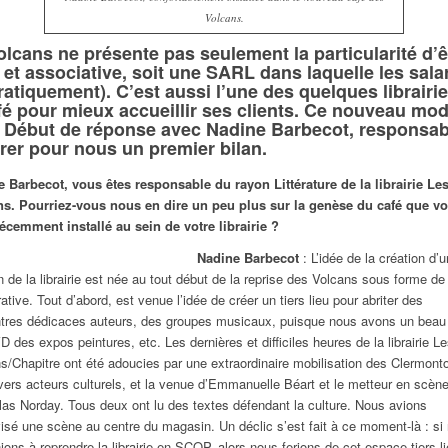
Volcans.
lcans ne présente pas seulement la particularité d’
t associative, soit une SARL dans laquelle les salar
tiquement). C’est aussi l’une des quelques librairie
 pour mieux accueillir ses clients. Ce nouveau modèl
e ? Début de réponse avec Nadine Barbecot, responsabl
irer pour nous un premier bilan.
 Barbecot, vous êtes responsable du rayon Littérature de la librairie Le
ns. Pourriez-vous nous en dire un peu plus sur la genèse du café que v
écemment installé au sein de votre librairie ?
Nadine Barbecot
: L’idée de la création d’
n de la librairie est née au tout début de la reprise des Volcans sous forme de
ative. Tout d’abord, est venue l’idée de créer un tiers lieu pour abriter des
tres dédicaces auteurs, des groupes musicaux, puisque nous avons un beau
 des expos peintures, etc. Les dernières et difficiles heures de la librairie L
s/Chapitre ont été adoucies par une extraordinaire mobilisation des Clermonto
vers acteurs culturels, et la venue d’Emmanuelle Béart et le metteur en scèn
las Norday. Tous deux ont lu des textes défendant la culture. Nous avions
isé une scène au centre du magasin. Un déclic s’est fait à ce moment-là : si
ions à reprendre la librairie en SCOP, alors nous ferions de cet espace tiers l