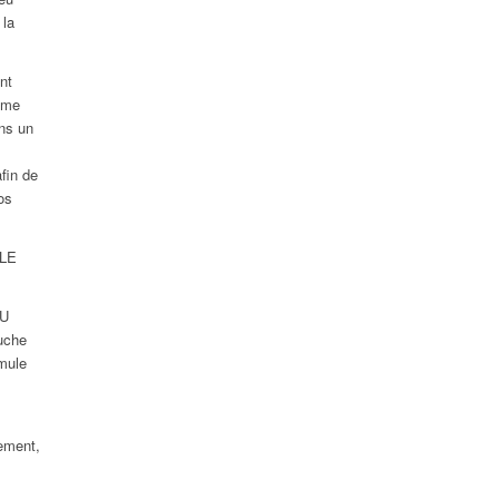
 la
nt
même
ans un
fin de
os
 LE
DU
uche
rmule
lement,