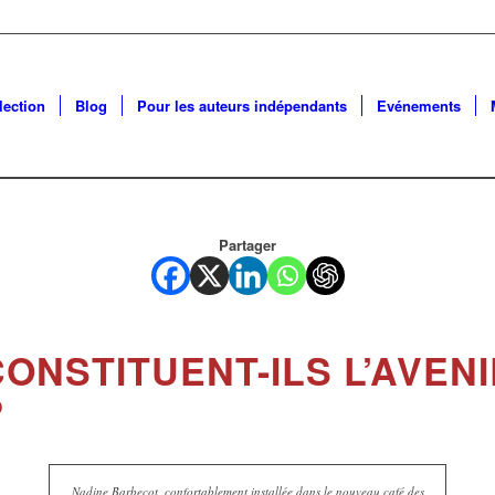
lection
Blog
Pour les auteurs indépendants
Evénements
Partager
ONSTITUENT-ILS L’AVEN
?
Nadine Barbecot, confortablement installée dans le nouveau café des