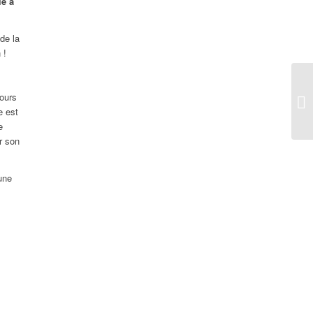
le à
de la
 !
jours
e est
e
r son
une