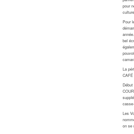
pour n
culture
Pour l
démarr
année.
bel éc
égalem
pouvoi
camara
La pér
CAFÉ 
Début
COURT 
supplé
casse-
Les Vo
nommen
on se 