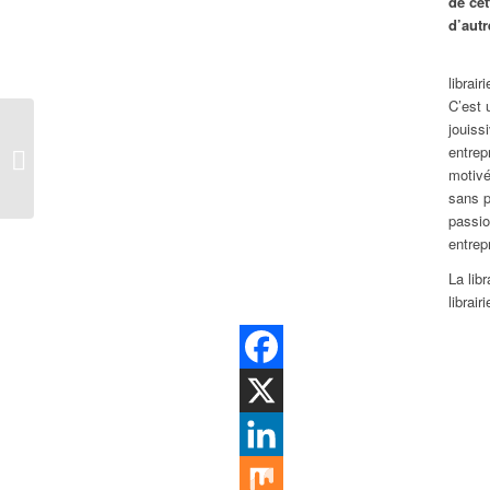
de cet
d’autr
librai
C’est 
jouiss
Jeanne d’Arc va faire
entrepr
son retour au cinéma
motivé
par la grande porte
sans p
passio
entrep
La lib
librai