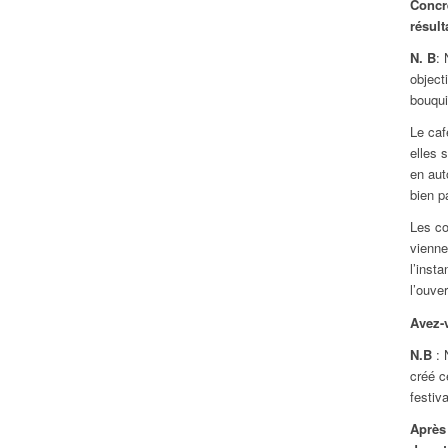
Concrè
résult
N. B
: 
object
bouqui
Le caf
elles 
en aut
bien 
Les co
vienne
l’inst
l’ouve
Avez-
N.B
: 
créé c
festiv
Après 