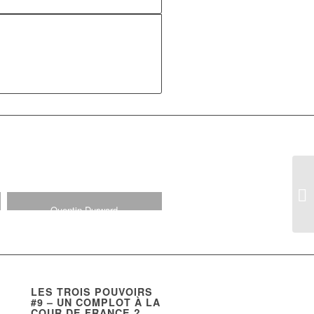
Quentin Durward
13,00
€
LES TROIS POUVOIRS
#9 – UN COMPLOT À LA
COUR DE FRANCE ?