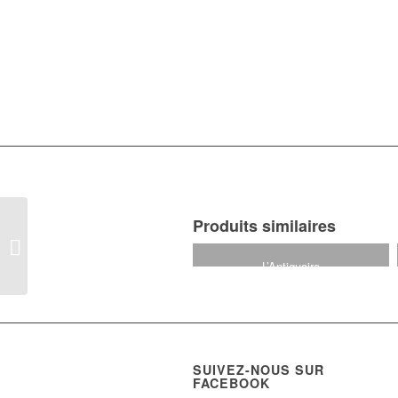
Produits similaires
Les Compagnons de
Jéhu
L’Antiquaire
13,00
€
SUIVEZ-NOUS SUR
FACEBOOK