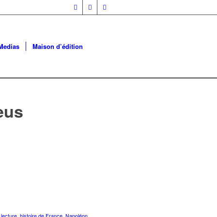
Medias
Maison d’édition
eus
 lecture
,
histoire de France
,
Napoléon
,