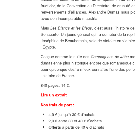
fructidor, de la Convention au Directoire, de cruauté 
renversements d’alliances, Alexandre Dumas nous plon
avec son incomparable maestria.
Mais
Les Blancs et les Bleus
, c’est aussi l’histoire d
Bonaparte. Un jeune général qui, à compter de la repr
Joséphine de Beauharnais, vole de victoire en victoire
l’Égypte.
Conçue comme la suite des
Compagnons de Jéhu
mai
dumasienne plus historique encore que romanesque co
pour quiconque désire mieux connaître l’une des péri
l’histoire de France.
840 pages. 14 €.
Lire un extrait
Nos frais de port :
4,9 € jusqu’à 30 € d’achats
2,9 € entre 30 et 40 € d’achats
Offerts
à partir de 40 € d’achats