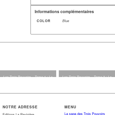
Informations complémentaires
COLOR
Blue
Les Trois Pouvoirs – Tome 1 : Le
Les Trois Pouvoirs – Tome 3 : La
prince meurtrier
reine de fer
21,00
€
16,90
€
NOTRE ADRESSE
MENU
La saga des Trois Pouvoirs
Editions La Ravinière