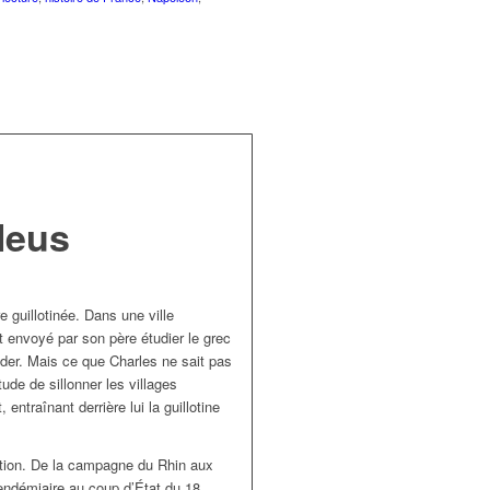
leus
e guillotinée. Dans une ville
t envoyé par son père étudier le grec
ider. Mais ce que Charles ne sait pas
ude de sillonner les villages
entraînant derrière lui la guillotine
ution. De la campagne du Rhin aux
endémiaire au coup d’État du 18