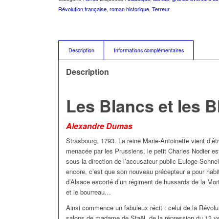
Révolution française
,
roman historique
,
Terreur
Description
Informations complémentaires
Description
Les Blancs et les B
Alexandre Dumas
Strasbourg, 1793. La reine Marie-Antoinette vient d’êtr
menacée par les Prussiens, le petit Charles Nodier es
sous la direction de l’accusateur public Euloge Schne
encore, c’est que son nouveau précepteur a pour habit
d’Alsace escorté d’un régiment de hussards de la Mort, 
et le bourreau…
Ainsi commence un fabuleux récit : celui de la Révol
salons de madame de Staël, de la répression du 13 v