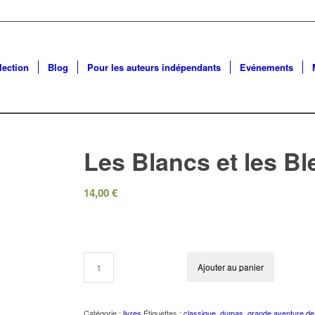
lection
Blog
Pour les auteurs indépendants
Evénements
Les Blancs et les Bl
14,00
€
Ajouter au panier
Catégorie :
livres
Étiquettes :
classique
,
dumas
,
grande aventure de