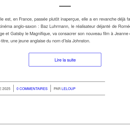
lle est, en France, passée plutôt inaperçue, elle a en revanche déjà fai
inéma anglo-saxon : Baz Luhrmann, le réalisateur déjanté de Roméo 
e et Gatsby le Magnifique, va consacrer son nouveau film à Jeanne 
e-titre, une jeune anglaise du nom d’Isla Johnston.
Lire la suite
/
 2025
0 COMMENTAIRES
PAR
LELOUP