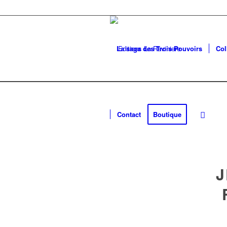
La saga des Trois Pouvoirs
Col
Contact
Boutique
J